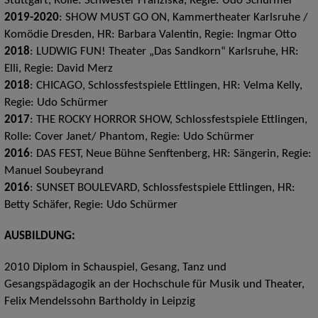
Stuttgart, Rolle: Schwester Franziska, Regie: Udo Schürmer
2019-2020
: SHOW MUST GO ON, Kammertheater Karlsruhe /
Komödie Dresden, HR: Barbara Valentin, Regie: Ingmar Otto
2018
: LUDWIG FUN! Theater „Das Sandkorn“ Karlsruhe, HR:
Elli, Regie: David Merz
2018
: CHICAGO, Schlossfestspiele Ettlingen, HR: Velma Kelly,
Regie: Udo Schürmer
2017
: THE ROCKY HORROR SHOW, Schlossfestspiele Ettlingen,
Rolle: Cover Janet/ Phantom, Regie: Udo Schürmer
2016
: DAS FEST, Neue Bühne Senftenberg, HR: Sängerin, Regie:
Manuel Soubeyrand
2016
: SUNSET BOULEVARD, Schlossfestspiele Ettlingen, HR:
Betty Schäfer, Regie: Udo Schürmer
AUSBILDUNG:
2010 Diplom in Schauspiel, Gesang, Tanz und
Gesangspädagogik an der Hochschule für Musik und Theater,
Felix Mendelssohn Bartholdy in Leipzig