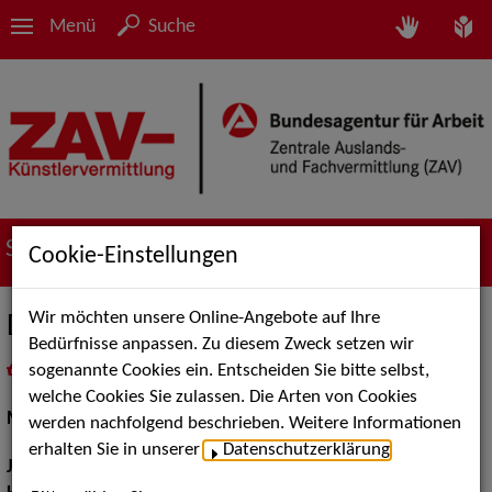
Menü
Suche
Suche nach Künstler*innen
Cookie-Einstellungen
Wir möchten unsere Online-Angebote auf Ihre
Dorothee Kahler
Bedürfnisse anpassen. Zu diesem Zweck setzen wir
sogenannte Cookies ein. Entscheiden Sie bitte selbst,
in
Meine Merkliste
legen
als PDF speichern
welche Cookies Sie zulassen. Die Arten von Cookies
Musical:
Darstellerin, Sängerin
werden nachfolgend beschrieben. Weitere Informationen
erhalten Sie in unserer
Datenschutzerklärung
.
Jahrgang:
1983