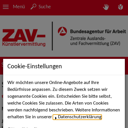
Menü
Suche
Suche nach Künstler*innen
Cookie-Einstellungen
Wir möchten unsere Online-Angebote auf Ihre
Sonja Hurani
Bedürfnisse anpassen. Zu diesem Zweck setzen wir
sogenannte Cookies ein. Entscheiden Sie bitte selbst,
in
Meine Merkliste
legen
als PDF speichern
welche Cookies Sie zulassen. Die Arten von Cookies
Musical:
Darstellerin, Sängerin
werden nachfolgend beschrieben. Weitere Informationen
erhalten Sie in unserer
Datenschutzerklärung
.
Jahrgang:
1984