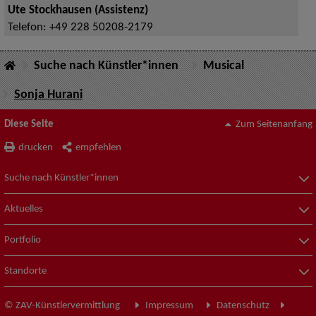
Ute Stockhausen (Assistenz)
Telefon:
+49 228 50208-2179
Suche nach Künstler*innen
Musical
Sonja Hurani
Diese Seite
Zum Seitenanfang
drucken
empfehlen
Suche nach Künstler*innen
Aktuelles
Portfolio
Standorte
© ZAV-Künstlervermittlung
Impressum
Datenschutz