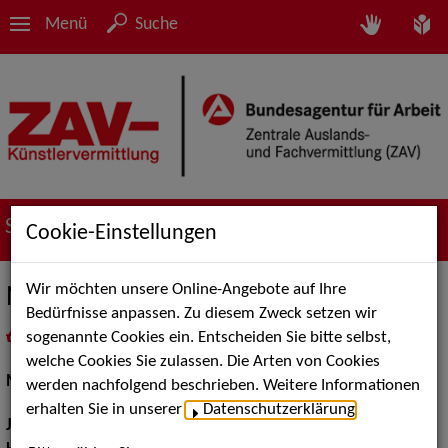
Menü
Suche
Suche nach Künstler*innen
Cookie-Einstellungen
Wir möchten unsere Online-Angebote auf Ihre
Natascha Cecilia Hill
Bedürfnisse anpassen. Zu diesem Zweck setzen wir
sogenannte Cookies ein. Entscheiden Sie bitte selbst,
in
Meine Merkliste
legen
als PDF speichern
welche Cookies Sie zulassen. Die Arten von Cookies
Musical:
Darstellerin, Sängerin, Tänzerin
werden nachfolgend beschrieben. Weitere Informationen
erhalten Sie in unserer
Datenschutzerklärung
.
Jahrgang:
1980