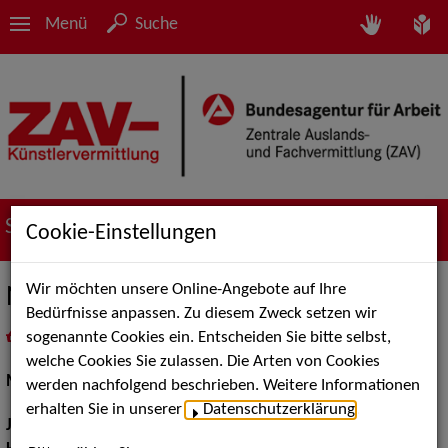
Menü
Suche
Suche nach Künstler*innen
Cookie-Einstellungen
Wir möchten unsere Online-Angebote auf Ihre
Nico Hartwig
Bedürfnisse anpassen. Zu diesem Zweck setzen wir
sogenannte Cookies ein. Entscheiden Sie bitte selbst,
in
Meine Merkliste
legen
als PDF speichern
welche Cookies Sie zulassen. Die Arten von Cookies
Musical:
Darsteller, Sänger, Tänzer
werden nachfolgend beschrieben. Weitere Informationen
erhalten Sie in unserer
Datenschutzerklärung
.
Jahrgang:
1998