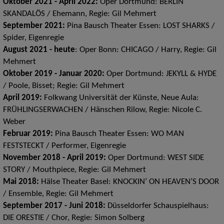
Oktober 2021 - April 2022:
Oper Dortmund: BERLIN
SKANDALÖS / Ehemann, Regie: Gil Mehmert
September 2021:
Pina Bausch Theater Essen: LOST SHARKS /
Spider, Eigenregie
August 2021 - heute
: Oper Bonn: CHICAGO / Harry, Regie: Gil
Mehmert
Oktober 2019 - Januar 2020:
Oper Dortmund: JEKYLL & HYDE
/ Poole, Bisset; Regie: Gil Mehmert
April 2019:
Folkwang Universität der Künste, Neue Aula:
FRÜHLINGSERWACHEN / Hänschen Rilow, Regie: Nicole C.
Weber
Februar 2019:
Pina Bausch Theater Essen: WO MAN
FESTSTECKT / Performer, Eigenregie
November 2018 - April 2019:
Oper Dortmund: WEST SIDE
STORY / Mouthpiece, Regie: Gil Mehmert
Mai 2018:
Hälse Theater Basel: KNOCKIN’ ON HEAVEN’S DOOR
/ Ensemble, Regie: Gil Mehmert
September 2017 - Juni 2018:
Düsseldorfer Schauspielhaus:
DIE ORESTIE / Chor, Regie: Simon Solberg