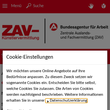
Menü
Suche
Suche nach Künstler*innen
Cookie-Einstellungen
Wir möchten unsere Online-Angebote auf Ihre
Agneta Olivia Hanappi
Bedürfnisse anpassen. Zu diesem Zweck setzen wir
sogenannte Cookies ein. Entscheiden Sie bitte selbst,
in
Meine Merkliste
legen
als PDF speichern
welche Cookies Sie zulassen. Die Arten von Cookies
Musical:
Darstellerin, Sängerin
werden nachfolgend beschrieben. Weitere Informationen
erhalten Sie in unserer
Datenschutzerklärung
.
Stimmlage:
Sopran, Soubrette