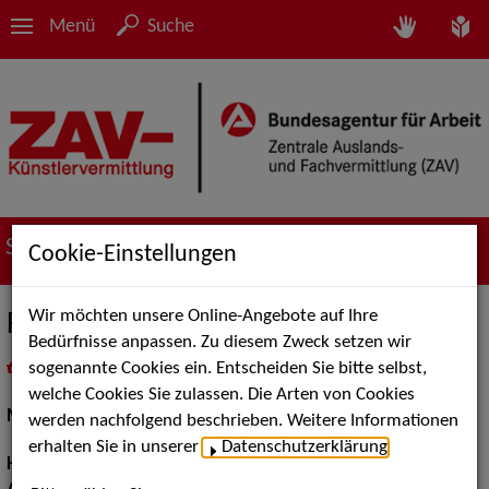
Menü
Suche
Suche nach Künstler*innen
Cookie-Einstellungen
Wir möchten unsere Online-Angebote auf Ihre
Felicitas Hadzik
Bedürfnisse anpassen. Zu diesem Zweck setzen wir
sogenannte Cookies ein. Entscheiden Sie bitte selbst,
in
Meine Merkliste
legen
als PDF speichern
welche Cookies Sie zulassen. Die Arten von Cookies
Musical:
Darstellerin, Sängerin, Tänzerin
werden nachfolgend beschrieben. Weitere Informationen
erhalten Sie in unserer
Datenschutzerklärung
.
Haarfarbe:
blond