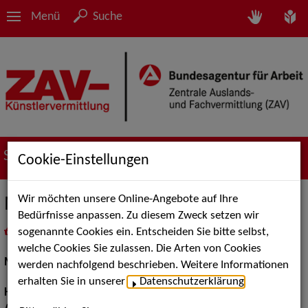
Menü
Suche
Suche nach Künstler*innen
Cookie-Einstellungen
Wir möchten unsere Online-Angebote auf Ihre
Mathew Habib
Bedürfnisse anpassen. Zu diesem Zweck setzen wir
sogenannte Cookies ein. Entscheiden Sie bitte selbst,
in
Meine Merkliste
legen
als PDF speichern
welche Cookies Sie zulassen. Die Arten von Cookies
Musical:
Sänger
werden nachfolgend beschrieben. Weitere Informationen
erhalten Sie in unserer
Datenschutzerklärung
.
Haarfarbe:
braun