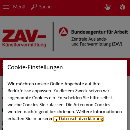
Menü
Suche
Suche nach Künstler*innen
Cookie-Einstellungen
Wir möchten unsere Online-Angebote auf Ihre
Jessica Fendler
Bedürfnisse anpassen. Zu diesem Zweck setzen wir
sogenannte Cookies ein. Entscheiden Sie bitte selbst,
in
Meine Merkliste
legen
als PDF speichern
welche Cookies Sie zulassen. Die Arten von Cookies
Musical:
Darstellerin, Sängerin
werden nachfolgend beschrieben. Weitere Informationen
erhalten Sie in unserer
Datenschutzerklärung
.
Jahrgang:
1976