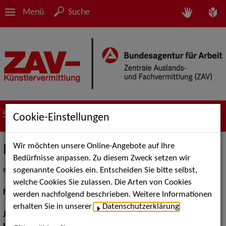
Menü
Suche
Suche nach Künstler*innen
Cookie-Einstellungen
Wir möchten unsere Online-Angebote auf Ihre
Marcela Dias
Bedürfnisse anpassen. Zu diesem Zweck setzen wir
sogenannte Cookies ein. Entscheiden Sie bitte selbst,
in
Meine Merkliste
legen
als PDF speichern
welche Cookies Sie zulassen. Die Arten von Cookies
Musical:
Darstellerin
werden nachfolgend beschrieben. Weitere Informationen
erhalten Sie in unserer
Datenschutzerklärung
.
Jahrgang:
1983