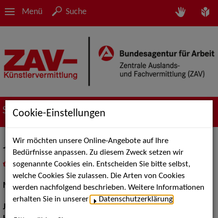
Menü
Suche
Suche nach Künstler*innen
Cookie-Einstellungen
Wir möchten unsere Online-Angebote auf Ihre
Julian Culemann
Bedürfnisse anpassen. Zu diesem Zweck setzen wir
sogenannte Cookies ein. Entscheiden Sie bitte selbst,
in
Meine Merkliste
legen
als PDF speichern
welche Cookies Sie zulassen. Die Arten von Cookies
Musical:
Darsteller, Sänger, Tänzer
werden nachfolgend beschrieben. Weitere Informationen
erhalten Sie in unserer
Datenschutzerklärung
.
Jahrgang:
1989