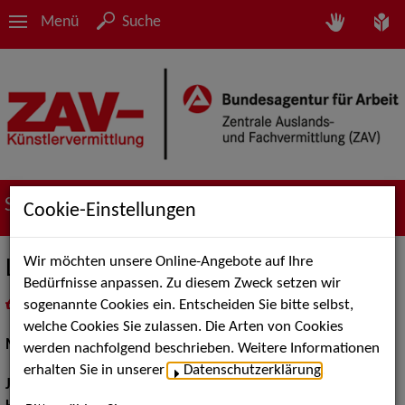
Menü
Suche
Suche nach Künstler*innen
Cookie-Einstellungen
Wir möchten unsere Online-Angebote auf Ihre
Laura May Croucher
Bedürfnisse anpassen. Zu diesem Zweck setzen wir
sogenannte Cookies ein. Entscheiden Sie bitte selbst,
in
Meine Merkliste
legen
als PDF speichern
welche Cookies Sie zulassen. Die Arten von Cookies
Musical:
Darstellerin, Sängerin, Tänzerin
werden nachfolgend beschrieben. Weitere Informationen
erhalten Sie in unserer
Datenschutzerklärung
.
Jahrgang:
1999