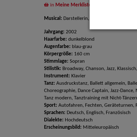
in
Meine Merkliste
legen
Musical:
Darstellerin, Sängerin
Jahrgang:
2002
Haarfarbe:
dunkelblond
Augenfarbe:
blau-grau
Körpergröße:
160 cm
Stimmlage:
Sopran
Stilistik:
Broadway, Chanson, Jazz, Klassisc
Instrument:
Klavier
Tanz:
Ausdruckstanz, Ballett allgemein, Ballet
Choreographie, Dance Captain, Jazz-Dance, M
Tanz modern, Tanztraining mit Nicht-Tänzer
Sport:
Autofahren, Fechten, Geräteturnen, 
Sprachen:
Deutsch, Englisch, Französisch
Dialekte:
Hochdeutsch
Erscheinungsbild:
Mitteleuropäisch