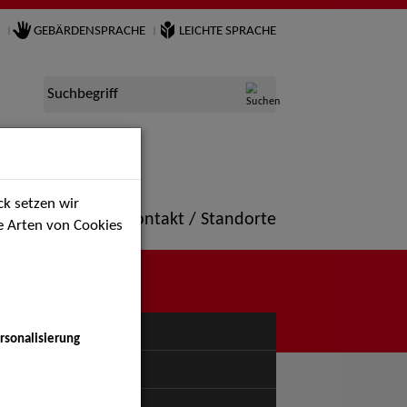
GEBÄRDENSPRACHE
LEICHTE SPRACHE
Suchbegriff
k setzen wir
ne
Portfolio
Kontakt / Standorte
ie Arten von Cookies
NÜ
rsonalisierung
uspiel - Bühne