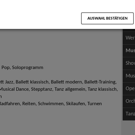
Scha
als PDF speichern
Scha
AUSWAHL BESTÄTIGEN
Wer
Wer
Mus
Sho
h, Pop, Soloprogramm
Mus
t Jazz, Ballett klassisch, Ballett modern, Ballett-Training,
Ope
usical Dance, Stepptanz, Tanz allgemein, Tanz klassisch,
n
Orc
Radfahren, Reiten, Schwimmen, Skilaufen, Turnen
Tan