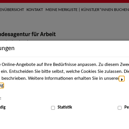
TENÜBERSICHT
KONTAKT
MEINE MERKLISTE | KÜNSTLER*INNEN BUCHEN
lungen
Online-Angebote auf Ihre Bedürfnisse anpassen. Zu diesem Zwec
nach Künstler*innen
Über uns
Aktuelles
Termi
in. Entscheiden Sie bitte selbst, welche Cookies Sie zulassen. D
beschrieben. Weitere Informationen erhalten Sie in unserer
ng
.
nnen
:
ME
dig
Statistik
Pe
Scha