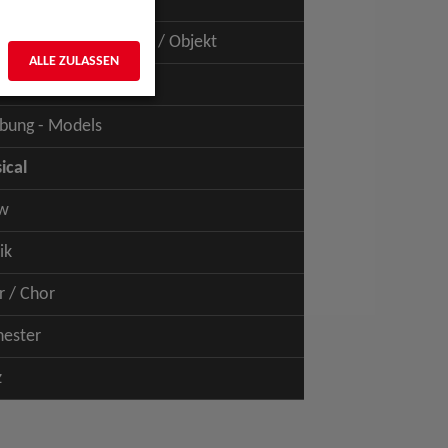
uspiel - Film / TV
uspiel - Figur / Puppe / Objekt
ALLE ZULASSEN
bung - Talents
bung - Models
ical
w
ik
r / Chor
hester
z