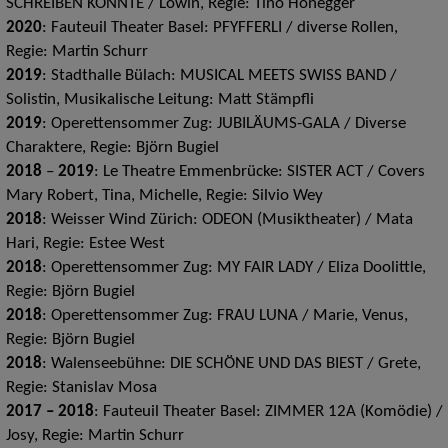
SCHREIBEN KONNTE / Löwin, Regie: Tino Honegger
2020
: Fauteuil Theater Basel: PFYFFERLI / diverse Rollen,
Regie: Martin Schurr
2019
: Stadthalle Bülach: MUSICAL MEETS SWISS BAND /
Solistin, Musikalische Leitung: Matt Stämpfli
2019
: Operettensommer Zug: JUBILÄUMS-GALA / Diverse
Charaktere, Regie: Björn Bugiel
2018
–
2019
: Le Theatre Emmenbrücke: SISTER ACT / Covers
Mary Robert, Tina, Michelle, Regie: Silvio Wey
2018
: Weisser Wind Zürich: ODEON (Musiktheater) / Mata
Hari, Regie: Estee West
2018
: Operettensommer Zug: MY FAIR LADY / Eliza Doolittle,
Regie: Björn Bugiel
2018
: Operettensommer Zug: FRAU LUNA / Marie, Venus,
Regie: Björn Bugiel
2018
: Walenseebühne: DIE SCHÖNE UND DAS BIEST / Grete,
Regie: Stanislav Mosa
2017 – 2018
: Fauteuil Theater Basel: ZIMMER 12A (Komödie) /
Josy, Regie: Martin Schurr