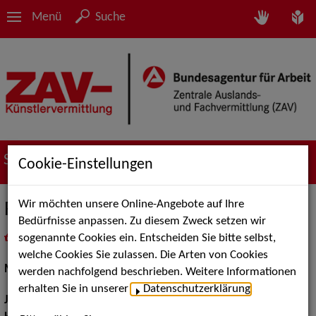
Menü
Suche
Suche nach Künstler*innen
Cookie-Einstellungen
Wir möchten unsere Online-Angebote auf Ihre
Ronja Borer
Bedürfnisse anpassen. Zu diesem Zweck setzen wir
sogenannte Cookies ein. Entscheiden Sie bitte selbst,
in
Meine Merkliste
legen
als PDF speichern
welche Cookies Sie zulassen. Die Arten von Cookies
Musical:
Darstellerin, Sängerin
werden nachfolgend beschrieben. Weitere Informationen
erhalten Sie in unserer
Datenschutzerklärung
.
Jahrgang:
1991