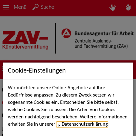
Menü
Suche
Suche nach Künstler*innen
Cookie-Einstellungen
Wir möchten unsere Online-Angebote auf Ihre
Christin Bonin
Bedürfnisse anpassen. Zu diesem Zweck setzen wir
sogenannte Cookies ein. Entscheiden Sie bitte selbst,
in
Meine Merkliste
legen
als PDF speichern
welche Cookies Sie zulassen. Die Arten von Cookies
Musical:
Darstellerin, Sängerin
werden nachfolgend beschrieben. Weitere Informationen
erhalten Sie in unserer
Datenschutzerklärung
.
Jahrgang:
1964