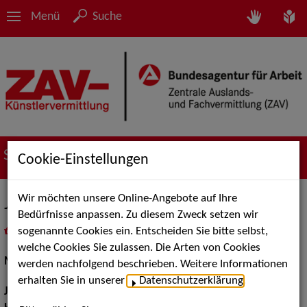
Menü
Suche
Suche nach Künstler*innen
Cookie-Einstellungen
Wir möchten unsere Online-Angebote auf Ihre
Johanna Bogner
Bedürfnisse anpassen. Zu diesem Zweck setzen wir
sogenannte Cookies ein. Entscheiden Sie bitte selbst,
in
Meine Merkliste
legen
als PDF speichern
welche Cookies Sie zulassen. Die Arten von Cookies
Musical:
Darstellerin, Sängerin
werden nachfolgend beschrieben. Weitere Informationen
erhalten Sie in unserer
Datenschutzerklärung
.
Jahrgang:
1993