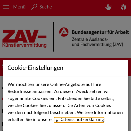
Menü
Suche
Suche nach Künstler*innen
Cookie-Einstellungen
Wir möchten unsere Online-Angebote auf Ihre
Azama Bashir
Bedürfnisse anpassen. Zu diesem Zweck setzen wir
sogenannte Cookies ein. Entscheiden Sie bitte selbst,
in
Meine Merkliste
legen
als PDF speichern
welche Cookies Sie zulassen. Die Arten von Cookies
Musical:
Darstellerin, Sängerin, Tänzerin
werden nachfolgend beschrieben. Weitere Informationen
erhalten Sie in unserer
Datenschutzerklärung
.
Haarfarbe:
dunkelbraun