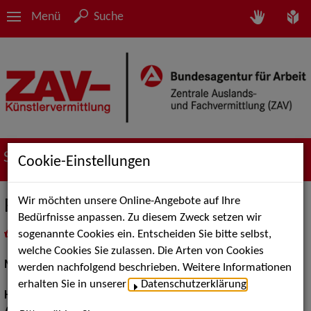
Menü
Suche
Suche nach Künstler*innen
Cookie-Einstellungen
Wir möchten unsere Online-Angebote auf Ihre
Rachel Bahler
Bedürfnisse anpassen. Zu diesem Zweck setzen wir
sogenannte Cookies ein. Entscheiden Sie bitte selbst,
in
Meine Merkliste
legen
als PDF speichern
welche Cookies Sie zulassen. Die Arten von Cookies
Musical:
Darstellerin, Sängerin
werden nachfolgend beschrieben. Weitere Informationen
erhalten Sie in unserer
Datenschutzerklärung
.
Haarfarbe:
rot