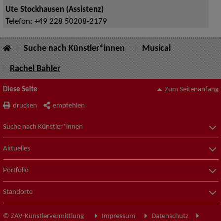
Ute Stockhausen (Assistenz)
Telefon:
+49 228 50208-2179
Suche nach Künstler*innen
Musical
Rachel Bahler
Diese Seite
Zum Seitenanfang
drucken
empfehlen
Suche nach Künstler*innen
Aktuelles
Portfolio
Standorte
© ZAV-Künstlervermittlung
Impressum
Datenschutz