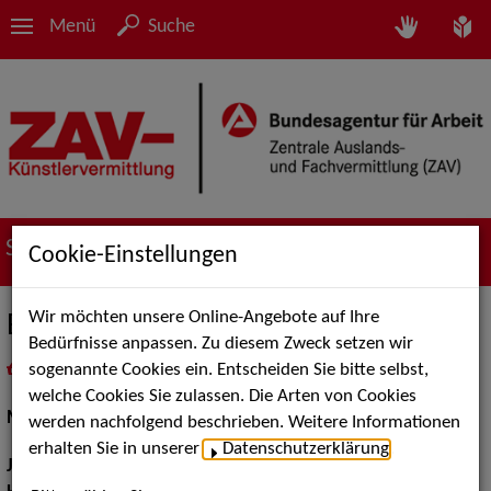
Menü
Suche
Suche nach Künstler*innen
Cookie-Einstellungen
Wir möchten unsere Online-Angebote auf Ihre
Esther Ardoin
Bedürfnisse anpassen. Zu diesem Zweck setzen wir
sogenannte Cookies ein. Entscheiden Sie bitte selbst,
in
Meine Merkliste
legen
als PDF speichern
welche Cookies Sie zulassen. Die Arten von Cookies
Musical:
Darstellerin, Sängerin, Tänzerin
werden nachfolgend beschrieben. Weitere Informationen
erhalten Sie in unserer
Datenschutzerklärung
.
Jahrgang:
1980