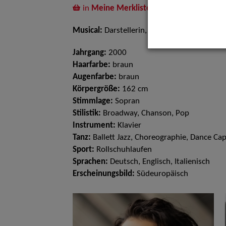
in
Meine Merkliste
legen
Musical:
Darstellerin, Sängerin, Tänzerin
Jahrgang:
2000
Haarfarbe:
braun
Augenfarbe:
braun
Körpergröße:
162 cm
Stimmlage:
Sopran
Stilistik:
Broadway, Chanson, Pop
Instrument:
Klavier
Tanz:
Ballett Jazz, Choreographie, Dance Cap
Sport:
Rollschuhlaufen
Sprachen:
Deutsch, Englisch, Italienisch
Erscheinungsbild:
Südeuropäisch