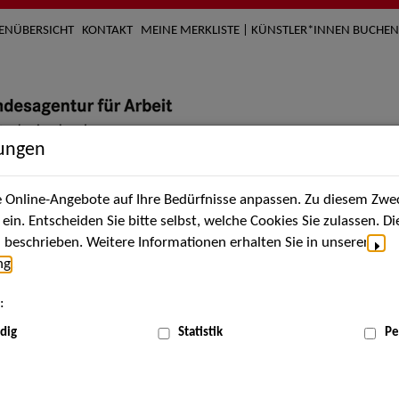
TENÜBERSICHT
KONTAKT
MEINE MERKLISTE | KÜNSTLER*INNEN BUCHEN
lungen
Online-Angebote auf Ihre Bedürfnisse anpassen. Zu diesem Zwec
nach Künstler*innen
Über uns
Aktuelles
Termi
in. Entscheiden Sie bitte selbst, welche Cookies Sie zulassen. D
beschrieben. Weitere Informationen erhalten Sie in unserer
ng
.
nnen
:
ME
dig
Statistik
Pe
Scha