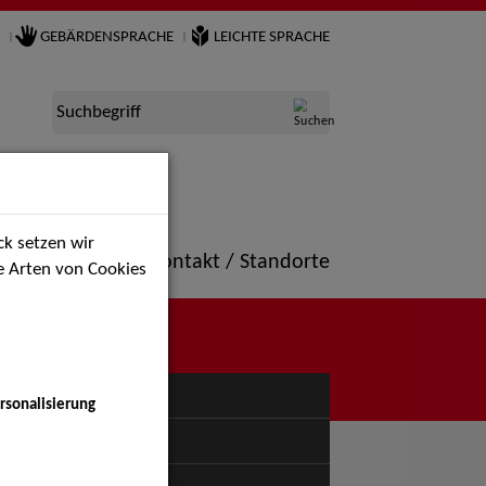
GEBÄRDENSPRACHE
LEICHTE SPRACHE
Suchbegriff
k setzen wir
ne
Portfolio
Kontakt / Standorte
ie Arten von Cookies
NÜ
rsonalisierung
uspiel - Bühne