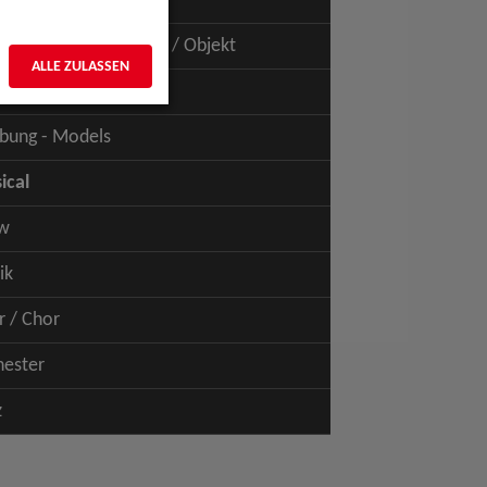
uspiel - Film / TV
uspiel - Figur / Puppe / Objekt
ALLE ZULASSEN
bung - Talents
bung - Models
ical
w
ik
r / Chor
hester
z