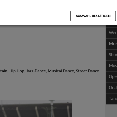
Scha
als PDF speichern
Scha
AUSWAHL BESTÄTIGEN
Wer
Wer
Mus
Sho
Mus
tain, Hip Hop, Jazz-Dance, Musical Dance, Street Dance
Ope
Orc
Tan