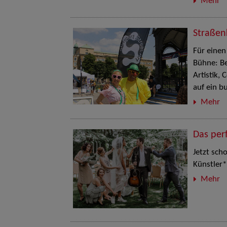
Mehr
Straßen
Für einen
Bühne: Be
Artistik,
auf ein b
Mehr
Das per
Jetzt sch
Künstler*
Mehr