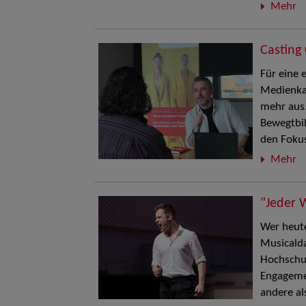
Mehr
Casting 
Für eine 
Medienkam
mehr aus.
Bewegtbi
den Fokus
Mehr
"Jeder 
Wer heute
Musicalda
Hochschul
Engagemen
andere als