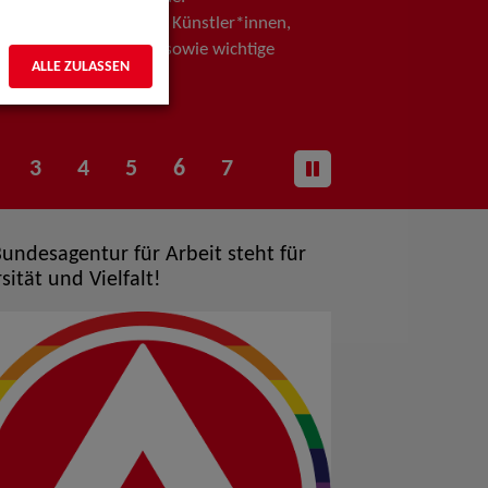
Sie die Profile unserer Künstler*innen,
und um unsere Arbeit sowie wichtige
ALLE ZULASSEN
tungstermine.
3
4
5
6
7
Bundesagentur für Arbeit steht für
sität und Vielfalt!