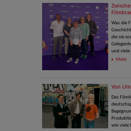
Zwische
Filmbra
Was die F
Geschicht
die sie e
Gelegenhe
und viele
Mehr
Von Umb
Das Filmf
deutschsp
Begegnun
Produktio
wie viele