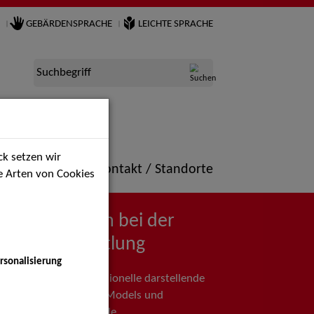
GEBÄRDENSPRACHE
LEICHTE SPRACHE
Suchbegriff
k setzen wir
ne
Portfolio
Kontakt / Standorte
ie Arten von Cookies
ch willkommen bei der
ünstlervermittlung
rsonalisierung
hre Agentur für professionelle darstellende
how & Artistik, Musik, Models und
n sowie Filmschaffende.