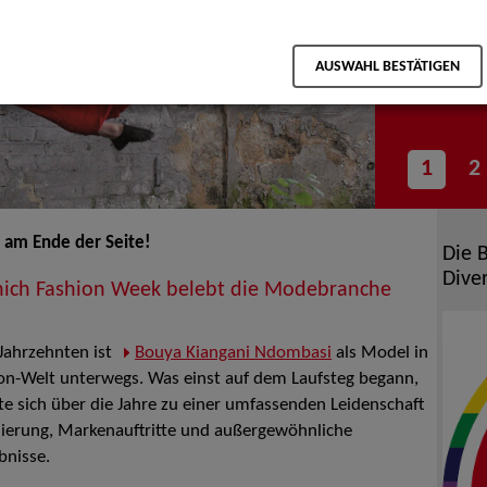
Entdecken 
Berichte r
AUSWAHL BESTÄTIGEN
Veranstal
1
2
am Ende der Seite!
Die 
Diver
ich Fashion Week belebt die Modebranche
 Jahrzehnten ist
Bouya Kiangani Ndombasi
als Model in
on-Welt unterwegs. Was einst auf dem Laufsteg begann,
te sich über die Jahre zu einer umfassenden Leidenschaft
nierung, Markenauftritte und außergewöhnliche
bnisse.