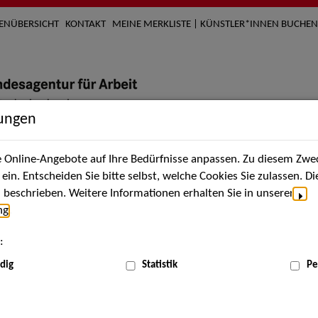
TENÜBERSICHT
KONTAKT
MEINE MERKLISTE | KÜNSTLER*INNEN BUCHEN
lungen
Online-Angebote auf Ihre Bedürfnisse anpassen. Zu diesem Zwec
nach Künstler*innen
Über uns
Aktuelles
Termi
in. Entscheiden Sie bitte selbst, welche Cookies Sie zulassen. D
beschrieben. Weitere Informationen erhalten Sie in unserer
ng
.
Herzli
:
ZAV-K
dig
Statistik
Pe
Wir sind I
Künste, S
Werbetype