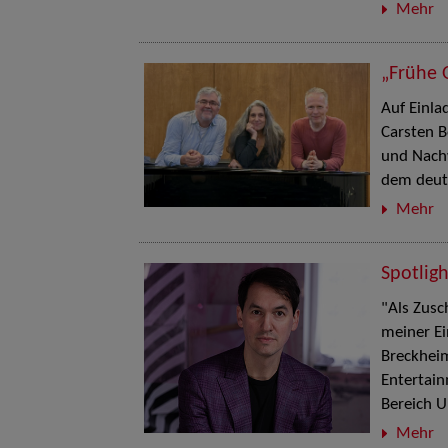
Mehr
„Frühe 
Auf Einla
Carsten 
und Nach
dem deuts
Mehr
Spotlig
"Als Zusc
meiner Ei
Breckheim
Entertai
Bereich U
Mehr