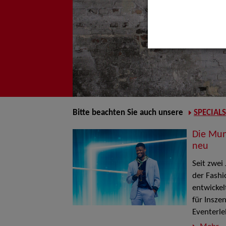
Bitte beachten Sie auch unsere
SPECIALS
Die Mun
neu
Seit zwei
der Fashi
entwickel
für Insze
Eventerle