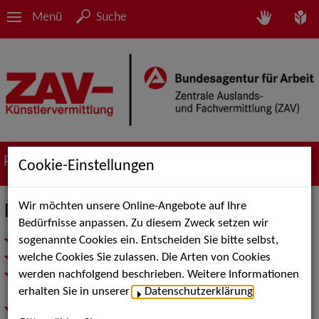
Menü
Suche
Portfolio
Cookie-Einstellungen
Wir möchten unsere Online-Angebote auf Ihre
Filmschaffende - Produktion
Bedürfnisse anpassen. Zu diesem Zweck setzen wir
sogenannte Cookies ein. Entscheiden Sie bitte selbst,
Unsere Beratung – Ihr Vorteil
welche Cookies Sie zulassen. Die Arten von Cookies
Sie suchen erfahrene Filmfachkräfte für Ihr Filmprojekt?
werden nachfolgend beschrieben. Weitere Informationen
Sie sind professionelle/r Filmschaffende/r und suchen nach
erhalten Sie in unserer
Datenschutzerklärung
.
neuen Filmprojekten?
Sie wollen in die Filmbranche einsteigen?